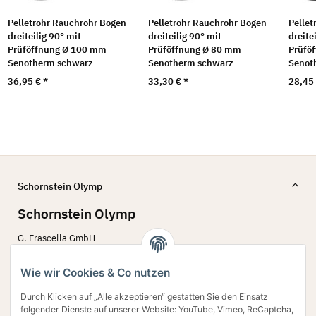
Pelletrohr Rauchrohr Bogen
Pelletrohr Rauchrohr Bogen
Pellet
dreiteilig 90° mit
dreiteilig 90° mit
dreite
Prüföffnung Ø 100 mm
Prüföffnung Ø 80 mm
Prüfö
Senotherm schwarz
Senotherm schwarz
Senot
36,95 €
*
33,30 €
*
28,45
Schornstein Olymp
Schornstein Olymp
G. Frascella GmbH
Bergstr. 60 - 62
45770 Marl
Wie wir Cookies & Co nutzen
02594 79 78 642
Durch Klicken auf „Alle akzeptieren“ gestatten Sie den Einsatz
Verkauf@schornstein-olymp.de
folgender Dienste auf unserer Website: YouTube, Vimeo, ReCaptcha,