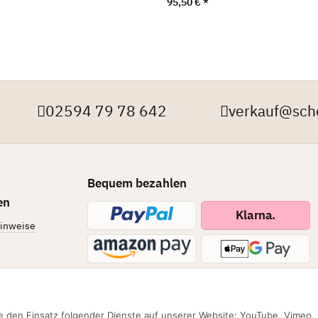
95,50 €
*
02594 79 78 642
verkauf@sch
Bequem bezahlen
en
Klarna.
hinweise
Überweisung
hkeiten
Sie den Einsatz folgender Dienste auf unserer Website: YouTube, Vimeo,