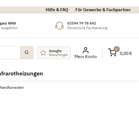
Hilfe & FAQ
Für Gewerbe & Fachpartner
 ganz NRW
02594 79 78 642
 ausgeführt
Persönliche Fachberatung
0
Google
0,00 €
Bewertungen
Mein Konto
nfrarotheizungen
 Wandkonsolen