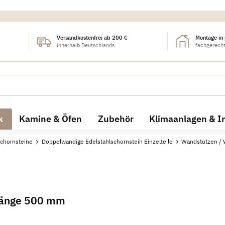
Versandkostenfrei ab 200 €
Montage in
innerhalb Deutschlands
fachgerecht
k
Kamine & Öfen
Zubehör
Klimaanlagen & I
chornsteine
Doppelwandige Edelstahlschornstein Einzelteile
Wandstützen /
Länge 500 mm