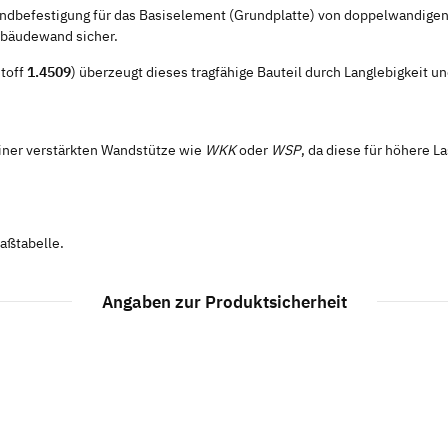
ndbefestigung für das Basiselement (Grundplatte) von doppelwandigen 
Gebäudewand sicher.
stoff
1.4509
) überzeugt dieses tragfähige Bauteil durch Langlebigkeit un
iner verstärkten Wandstütze wie
WKK
oder
WSP
, da diese für höhere L
aßtabelle.
Angaben zur Produktsicherheit