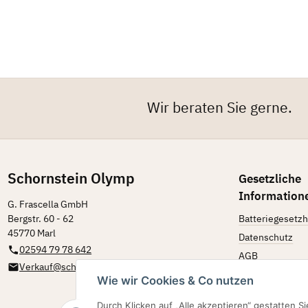
Wir beraten Sie gerne.
Schornstein Olymp
Gesetzliche
Information
G. Frascella GmbH
Bergstr. 60 - 62
Batteriegesetz
45770 Marl
Datenschutz
02594 79 78 642
AGB
Verkauf@schornstein-olymp.de
Zahlungsmöglic
Wie wir Cookies & Co nutzen
Sitemap
Durch Klicken auf „Alle akzeptieren“ gestatten 