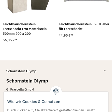
Leichtbauschornstein
Leichtbauschornstein F90 Kleber
Leerschacht F90 Mantelstein
für Leerschacht
500mm 200 x 200 mm
44,95 €
*
56,35 €
*
Schornstein Olymp
Schornstein Olymp
G. Frascella GmbH
Bergstr. 60 - 62
45770 Marl
Wie wir Cookies & Co nutzen
02594 79 78 642
Durch Klicken auf „Alle akzeptieren“ gestatten Sie den Einsatz
Verkauf@schornstein-olymp.de