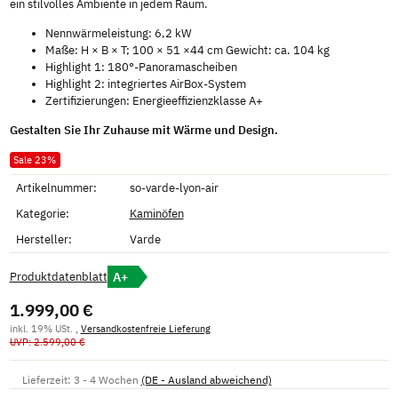
ein stilvolles Ambiente in jedem Raum.
Nennwärmeleistung: 6,2 kW
Maße: H × B × T; 100 × 51 ×44 cm Gewicht: ca. 104 kg
Highlight 1: 180°-Panoramascheiben
Highlight 2: integriertes AirBox-System
Zertifizierungen: Energieeffizienzklasse A+
Gestalten Sie Ihr Zuhause mit Wärme und Design.
Sale 23%
Artikelnummer:
so-varde-lyon-air
Kategorie:
Kaminöfen
Hersteller:
Varde
A+
Produktdatenblatt
1.999,00 €
inkl. 19% USt. ,
Versandkostenfreie Lieferung
UVP: 2.599,00 €
Lieferzeit:
3 - 4 Wochen
(DE - Ausland abweichend)