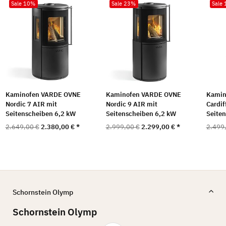
Sale 10%
Sale 23%
Sale
Kaminofen VARDE OVNE
Kaminofen VARDE OVNE
Kamin
Nordic 7 AIR mit
Nordic 9 AIR mit
Cardif
Seitenscheiben 6,2 kW
Seitenscheiben 6,2 kW
Seite
2.649,00 €
2.380,00 €
*
2.999,00 €
2.299,00 €
*
2.499
Schornstein Olymp
Schornstein Olymp