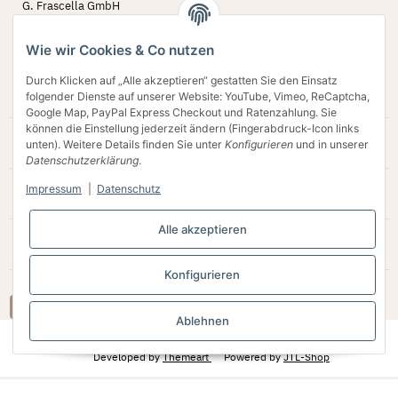
G. Frascella GmbH
Bergstr. 60 - 62
45770 Marl
Wie wir Cookies & Co nutzen
02594 79 78 642
Durch Klicken auf „Alle akzeptieren“ gestatten Sie den Einsatz
Verkauf@schornstein-olymp.de
folgender Dienste auf unserer Website: YouTube, Vimeo, ReCaptcha,
Google Map, PayPal Express Checkout und Ratenzahlung. Sie
können die Einstellung jederzeit ändern (Fingerabdruck-Icon links
Gesetzliche Informationen
unten). Weitere Details finden Sie unter
Konfigurieren
und in unserer
Datenschutzerklärung
.
Impressum
|
Datenschutz
Bequem bezahlen
Alle akzeptieren
Kundenbewertungen
Konfigurieren
Vertrag widerrufen
Ablehnen
* Alle Preise inkl. gesetzlicher USt., zzgl.
Versand
Developed by
Themeart
Powered by
JTL-Shop