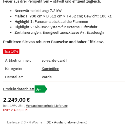
Feuer aus drei Perspektiven – stilvoll und effizient zugleich.
Nennwärmeleistung: 7,2 kW
Maße: H 900 cm × B 512 cm × T 452 cm; Gewicht: 100 kg
Highlight 1: Panoramablick auf die Flammen
Highlight 2: Air-Box-System für externe Luftzufuhr
Zertifizierungen: Energieeffizienzklasse A+, Ecodesign
Profitieren Sie von robuster Bauweise und hoher Effizienz.
Sale 10%
Artikelnummer:
so-varde-cardiff
Kategorie:
Kaminöfen
Hersteller:
Varde
A+
Produktdatenblatt
2.249,00 €
inkl. 19% USt. ,
Versandkostenfreie Lieferung
UVP: 2.499,00 €
Lieferzeit:
3 - 4 Wochen
(DE - Ausland abweichend)