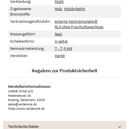
Verkleidung:
Stahl
Zugelassene
Holz
Holzbriketts
Brennstoffe:
Verbrennungsluftzufuhr:
externe Verbrennungsluft
RLA ohne Frischluftanschluss
Wassergeführt:
Nein
Scheibenform:
3-seitig
Nennwärmeleistung:
7 - 7,9 kW
Hersteller:
Varde
Angaben zur Produktsicherheit
Herstellerinformationen:
VARDE OVNE A/S
Haderslevvej 36
Kolding, Dänemark, 6000
sales@vardeovne.dk
https://www.vardeovne.dk
Technische Daten