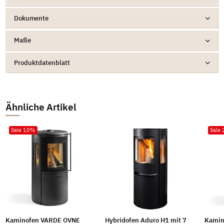
Dokumente
Maße
Produktdatenblatt
Ähnliche Artikel
Sale 10%
Sale
Kaminofen VARDE OVNE
Hybridofen Aduro H1 mit 7
Kamin