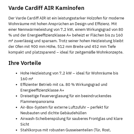
Varde Cardiff AIR Kaminofen
Der Varde Cardiff AIR ist ein leistungsstarker Holzofen für moderne
Wohnräume mit hohen Ansprüchen an Design und Effizienz. Mit
einer Nennwärmeleistung von 7,2 kW, einem Wirkungsgrad von 80
% und der Energieeffizienzklasse A+ beheizt er Flächen bis zu 160
m² zuverlässig und sparsam. Trotz seiner hohen Heizleistung bleibt
der Ofen mit 900 mm Höhe, 512 mm Breite und 452 mm Tiefe
kompakt und platzsparend – ideal für zeitgemäße Wohnkonzepte.
Ihre Vorteile
Hohe Heizleistung von 7,2 kW – ideal für Wohnräume bis
160 m²
Effizienter Betrieb mit ca. 80 % Wirkungsgrad und
Energieeffizienzklasse A+
Dreiseitige Feuerverglasung für ein beeindruckendes
Flammenpanorama
Air-Box-System für externe Luftzufuhr – perfekt für
Neubauten und dichte Gebäudehüllen
Airwash-Scheibenspülung für sauberes Frontglas und klare
Sicht
Stahlkorpus mit robusten Gusseisenteilen (Tür, Rost,