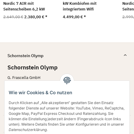
Nordic 7 AIR mit
kW Kombiofen mit
Nordic
Seitenscheiben 6,2 kW
integriertem Wifi
Seite
2.649,00 €
2.380,00 €
*
4.499,00 €
*
2.999
Schornstein Olymp
Schornstein Olymp
G. Frascella GmbH
Bergstr. 60 - 62
45770 Marl
Wie wir Cookies & Co nutzen
02594 79 78 642
Durch Klicken auf „Alle akzeptieren“ gestatten Sie den Einsatz
Verkauf@schornstein-olymp.de
folgender Dienste auf unserer Website: YouTube, Vimeo, ReCaptcha,
Google Map, PayPal Express Checkout und Ratenzahlung. Sie
können die Einstellung jederzeit ändern (Fingerabdruck-Icon links
Gesetzliche Informationen
unten). Weitere Details finden Sie unter
Konfigurieren
und in unserer
Datenschutzerklärung
.