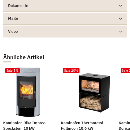
Dokumente
Maße
Video
Ähnliche Artikel
Sale 5%
Sale 20%
Sale
Kaminofen Rika Imposa
Kaminofen Thermorossi
Kamin
Speckstein 10 kW
Fullmoon 10,6 kW
Doric