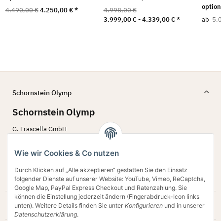
option
4.490,00 €
4.250,00 €
*
4.998,00 €
3.999,00 € -
4.339,00 €
*
ab
5.
Schornstein Olymp
Schornstein Olymp
G. Frascella GmbH
Bergstr. 60 - 62
45770 Marl
Wie wir Cookies & Co nutzen
02594 79 78 642
Durch Klicken auf „Alle akzeptieren“ gestatten Sie den Einsatz
Verkauf@schornstein-olymp.de
folgender Dienste auf unserer Website: YouTube, Vimeo, ReCaptcha,
Google Map, PayPal Express Checkout und Ratenzahlung. Sie
können die Einstellung jederzeit ändern (Fingerabdruck-Icon links
Gesetzliche Informationen
unten). Weitere Details finden Sie unter
Konfigurieren
und in unserer
Datenschutzerklärung
.