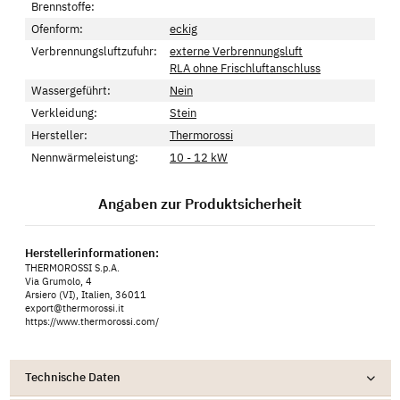
Brennstoffe:
Ofenform:
eckig
Verbrennungsluftzufuhr:
externe Verbrennungsluft
RLA ohne Frischluftanschluss
Wassergeführt:
Nein
Verkleidung:
Stein
Hersteller:
Thermorossi
Nennwärmeleistung:
10 - 12 kW
Angaben zur Produktsicherheit
Herstellerinformationen:
THERMOROSSI S.p.A.
Via Grumolo, 4
Arsiero (VI), Italien, 36011
export@thermorossi.it
https://www.thermorossi.com/
Technische Daten