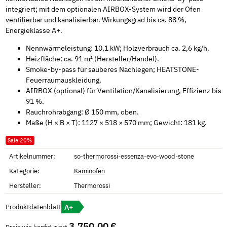
integriert; mit dem optionalen AIRBOX-System wird der Ofen
ventilierbar und kanalisierbar. Wirkungsgrad bis ca. 88 %,
Energieklasse A+.
Nennwärmeleistung: 10,1 kW; Holzverbrauch ca. 2,6 kg/h.
Heizfläche: ca. 91 m² (Hersteller/Handel).
Smoke-by-pass für sauberes Nachlegen; HEATSTONE-
Feuerraumauskleidung.
AIRBOX (optional) für Ventilation/Kanalisierung, Effizienz bis
91 %.
Rauchrohrabgang: Ø 150 mm, oben.
Maße (H × B × T): 1127 × 518 × 570 mm; Gewicht: 181 kg.
Sale 20%
Artikelnummer:
so-thermorossi-essenza-evo-wood-stone
Kategorie:
Kaminöfen
Hersteller:
Thermorossi
A+
Produktdatenblatt
3.750,00 €