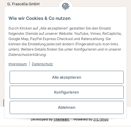
G. Frascella GmbH
Bergstr. 60 - 62
45770 Marl
Wie wir Cookies & Co nutzen
02594 79 78 642
Durch Klicken auf „Alle akzeptieren“ gestatten Sie den Einsatz
Verkauf@schornstein-olymp.de
folgender Dienste auf unserer Website: YouTube, Vimeo, ReCaptcha,
Google Map, PayPal Express Checkout und Ratenzahlung. Sie
können die Einstellung jederzeit ändern (Fingerabdruck-Icon links
Gesetzliche Informationen
unten). Weitere Details finden Sie unter
Konfigurieren
und in unserer
Datenschutzerklärung
.
Impressum
|
Datenschutz
Bequem bezahlen
Alle akzeptieren
Kundenbewertungen
Konfigurieren
Vertrag widerrufen
Ablehnen
* Alle Preise inkl. gesetzlicher USt., zzgl.
Versand
Developed by
Themeart
Powered by
JTL-Shop