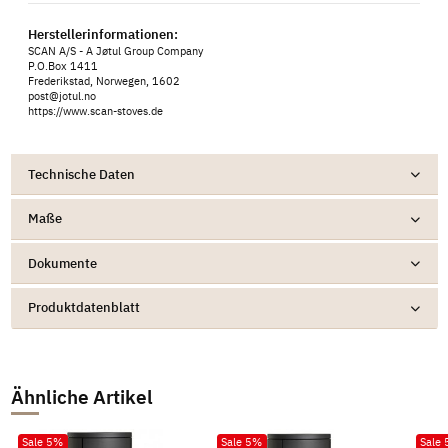
Herstellerinformationen:
SCAN A/S - A Jøtul Group Company
P.O.Box 1411
Frederikstad, Norwegen, 1602
post@jotul.no
https://www.scan-stoves.de
Technische Daten
Maße
Dokumente
Produktdatenblatt
Ähnliche Artikel
Sale 5%
Sale 5%
Sale