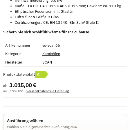
Nennwärmeleistung: 5,0 kW
Maße: H × B × T = 1 015 × 485 × 375 mm; Gewicht: ca. 110 kg
Elliptischer Feuerraum mit Glastür
Luftzufuhr & Griff aus Glas
Zertifizierungen: CE, EN 13240, BImSchV Stufe II
Sichern Sie sich Wohlfühlwärme für Ihr Zuhause.
Artikelnummer:
so-scan66
Kategorie:
Kaminöfen
Hersteller:
SCAN
A
Produktdatenblatt
3.015,00 €
ab
inkl. 19% USt. ,
Versandkostenfreie Lieferung
Ausführung wählen
Wählen Sie die gewünschte Ausführung aus.