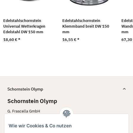
Edelstahlschornstein
Edelstahlschornstein
Edelst
Universal Wetterkragen
Klemmband breit DW 150
Wands
Edelstahl DW 150 mm
mm
mm
18,60 €
*
16,55 €
*
67,30
Schornstein Olymp
Schornstein Olymp
G. Frascella GmbH
Bergstr. 60 - 62
45770 Marl
Wie wir Cookies & Co nutzen
02594 79 78 642