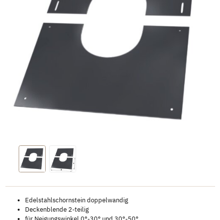
Edelstahlschornstein doppelwandig
Deckenblende 2-teilig
für Neigungswinkel 0°-30° und 30°-50°