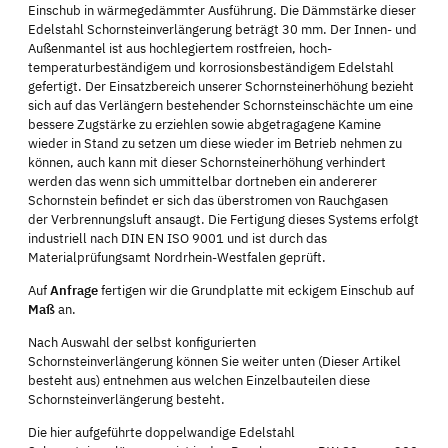
Einschub in wärmegedämmter Ausführung. Die Dämmstärke dieser
Edelstahl Schornsteinverlängerung beträgt 30 mm. Der Innen- und
Außenmantel ist aus hochlegiertem rostfreien, hoch-
temperaturbeständigem und korrosionsbeständigem Edelstahl
gefertigt. Der Einsatzbereich unserer Schornsteinerhöhung bezieht
sich auf das Verlängern bestehender Schornsteinschächte um eine
bessere Zugstärke zu erziehlen sowie abgetragagene Kamine
wieder in Stand zu setzen um diese wieder im Betrieb nehmen zu
können, auch kann mit dieser Schornsteinerhöhung verhindert
werden das wenn sich ummittelbar dortneben ein andererer
Schornstein befindet er sich das überstromen von Rauchgasen
der Verbrennungsluft ansaugt. Die Fertigung dieses Systems erfolgt
industriell nach DIN EN ISO 9001 und ist durch das
Materialprüfungsamt Nordrhein-Westfalen geprüft.
Auf
Anfrage
fertigen wir die Grundplatte mit eckigem Einschub auf
Maß
an.
Nach Auswahl der selbst konfigurierten
Schornsteinverlängerung können Sie weiter unten (Dieser Artikel
besteht aus) entnehmen aus welchen Einzelbauteilen diese
Schornsteinverlängerung besteht.
Die hier aufgeführte doppelwandige Edelstahl