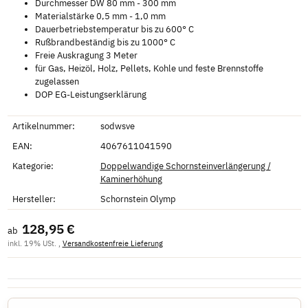
Durchmesser DW 80 mm - 300 mm
Materialstärke 0,5 mm - 1,0 mm
Dauerbetriebstemperatur bis zu 600° C
Rußbrandbeständig bis zu 1000° C
Freie Auskragung 3 Meter
für Gas, Heizöl, Holz, Pellets, Kohle und feste Brennstoffe
zugelassen
DOP EG-Leistungserklärung
Artikelnummer:
sodwsve
EAN:
4067611041590
Kategorie:
Doppelwandige Schornsteinverlängerung /
Kaminerhöhung
Hersteller:
Schornstein Olymp
128,95 €
ab
inkl. 19% USt. ,
Versandkostenfreie Lieferung