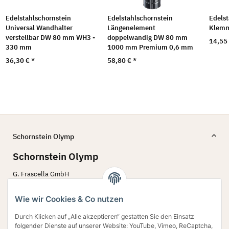
Edelstahlschornstein
Edelstahlschornstein
Edelst
Universal Wandhalter
Längenelement
Klemm
verstellbar DW 80 mm WH3 -
doppelwandig DW 80 mm
14,55
330 mm
1000 mm Premium 0,6 mm
36,30 €
*
58,80 €
*
Schornstein Olymp
Schornstein Olymp
G. Frascella GmbH
Bergstr. 60 - 62
45770 Marl
Wie wir Cookies & Co nutzen
02594 79 78 642
Durch Klicken auf „Alle akzeptieren“ gestatten Sie den Einsatz
Verkauf@schornstein-olymp.de
folgender Dienste auf unserer Website: YouTube, Vimeo, ReCaptcha,